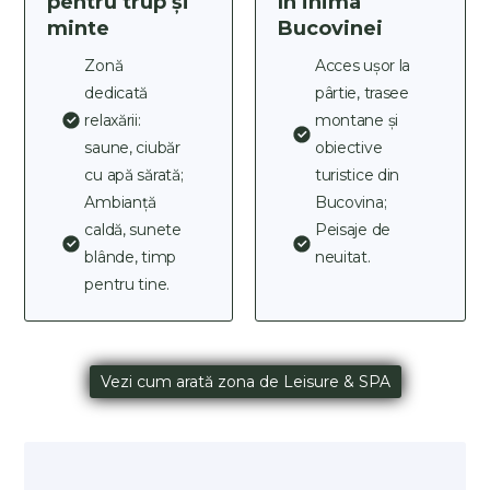
pentru trup și
în inima
minte
Bucovinei
Zonă
Acces ușor la
dedicată
pârtie, trasee
relaxării:
montane și
saune, ciubăr
obiective
cu apă sărată;
turistice din
Ambianță
Bucovina;
caldă, sunete
Peisaje de
blânde, timp
neuitat.
pentru tine.
Vezi cum arată zona de Leisure & SPA