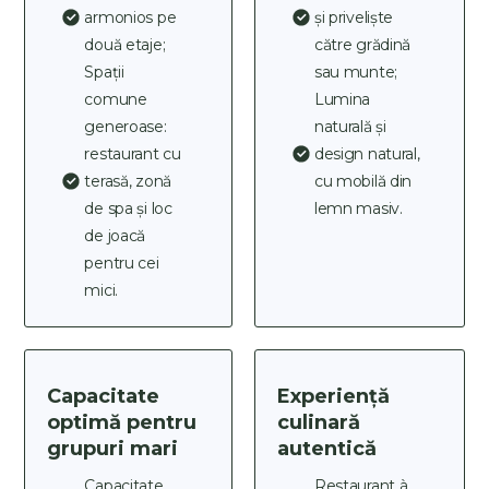
armonios pe
și priveliște
două etaje;
către grădină
Spații
sau munte;
comune
Lumina
generoase:
naturală și
restaurant cu
design natural,
terasă, zonă
cu mobilă din
de spa și loc
lemn masiv.
de joacă
pentru cei
mici.
Capacitate
Experiență
optimă pentru
culinară
grupuri mari
autentică
Capacitate
Restaurant à