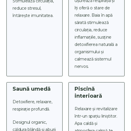
ușurează respirația și
Stimulează circulația,
îți oferă o stare de
reduce stresul,
relaxare. Baia în apă
întărește imunitatea.
sărată stimulează
circulația, reduce
inflamațiile, susține
detoxifierea naturală a
organismului și
calmează sistemul
nervos.
Saună umedă
Piscină
interioară
Detoxifiere, relaxare,
Relaxare și revitalizare
respirație profundă.
într-un spațiu liniștitor.
Designul organic,
Apa caldă și
căldura blândă și aburii
atmosfera calmă te