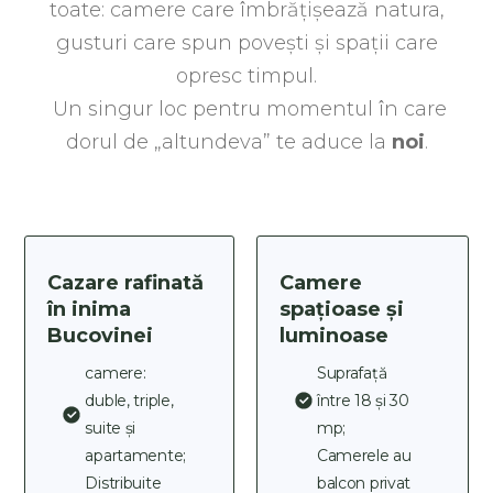
toate: camere care îmbrățișează natura,
gusturi care spun povești și spații care
opresc timpul.
Un singur loc pentru momentul în care
dorul de „altundeva” te aduce la
noi
.
Cazare rafinată
Camere
în inima
spațioase și
Bucovinei
luminoase
camere:
Suprafață
duble, triple,
între 18 și 30
suite și
mp;
apartamente;
Camerele au
Distribuite
balcon privat