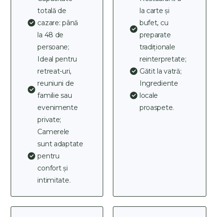
totală de
la carte și
cazare: până
bufet, cu
la 48 de
preparate
persoane;
tradiționale
Ideal pentru
reinterpretate;
retreat-uri,
Gătit la vatră;
reuniuni de
Ingrediente
familie sau
locale
evenimente
proaspete.
private;
Camerele
sunt adaptate
pentru
confort și
intimitate.