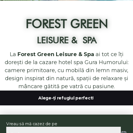
Slide 4 of 21.
FOREST GREEN
LEISURE & SPA
La
Forest Green Leisure & Spa
ai tot ce îți
dorești de la cazare hotel spa Gura Humorului:
camere primitoare, cu mobilă din lemn masiv,
design inspirat din natură, spații de relaxare și
mâncare gătită pe vatră cu pasiune.
Alege-ți refugiul perfect!
Vreau să mă cazez de pe