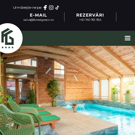
Urmărește-ne pe:
E-MAIL
REZERVĂRI
salut@forestgreen.ro
+40 740 951 954