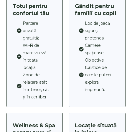
Totul pentru
Gândit pentru
confortul tău
familii cu copii
Parcare
Loc de joacă
privată
sigur și
gratuită;
prietenos;
Wi-Fi de
Camere
mare viteză
spațioase;
în toată
Obiective
locația;
turistice pe
Zone de
care le puteți
relaxare atât
explora
în interior, cât
împreună.
și în aer liber.
Wellness & Spa
Locație situată