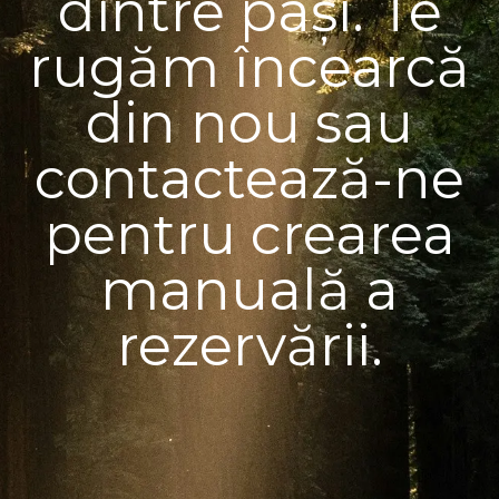
dintre pași. Te
rugăm încearcă
din nou sau
contactează-ne
pentru crearea
manuală a
rezervării.