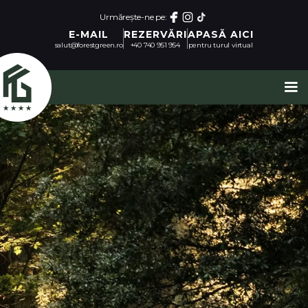
Urmărește-ne pe:
E-MAIL
REZERVĂRI
APASĂ AICI
salut@forestgreen.ro
+40 740 951 954
pentru turul virtual