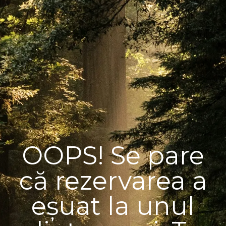
OOPS! Se pare
că rezervarea a
eșuat la unul