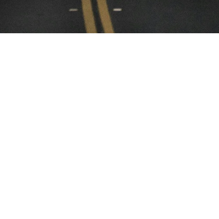
Link-uri utile
Blog
Tipuri de camere
Activități
Rezervă